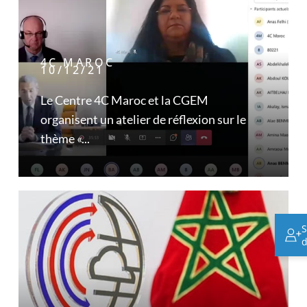
4C MAROC
10/12/21
Le Centre 4C Maroc et la CGEM
organisent un atelier de réflexion sur le
thème «...
S
d