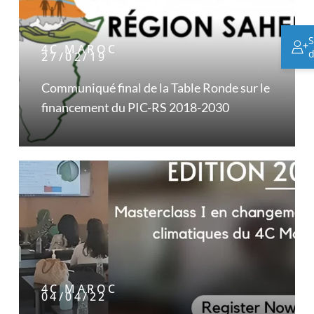
S
4C MAROC
d
27/02/19
Communiqué final de la Table Ronde sur le
financement du PIC-RS 2018-2030
4C MAROC
04/04/22