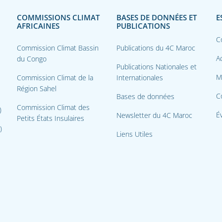
COMMISSIONS CLIMAT
BASES DE DONNÉES ET
E
AFRICAINES
PUBLICATIONS
C
Commission Climat Bassin
Publications du 4C Maroc
Ac
du Congo
Publications Nationales et
M
Commission Climat de la
Internationales
Région Sahel
C
Bases de données
Commission Climat des
)
É
Newsletter du 4C Maroc
Petits États Insulaires
)
Liens Utiles