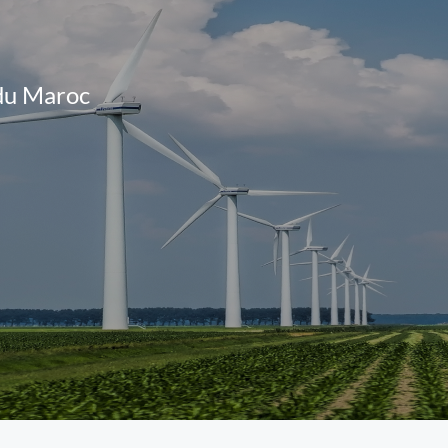
d
u
M
a
r
o
c