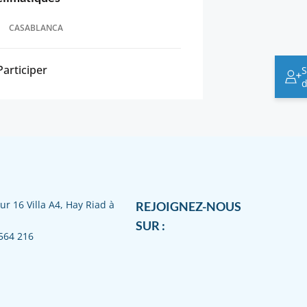
CASABLANCA
Participer
S
d
ur 16 Villa A4, Hay Riad à
REJOIGNEZ-NOUS
SUR :
564 216