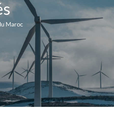
és
d
u
M
a
r
o
c