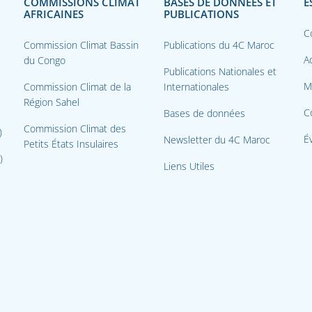
COMMISSIONS CLIMAT
BASES DE DONNÉES ET
E
AFRICAINES
PUBLICATIONS
C
Commission Climat Bassin
Publications du 4C Maroc
Ac
du Congo
Publications Nationales et
M
Commission Climat de la
Internationales
Région Sahel
C
Bases de données
Commission Climat des
)
É
Newsletter du 4C Maroc
Petits États Insulaires
)
Liens Utiles