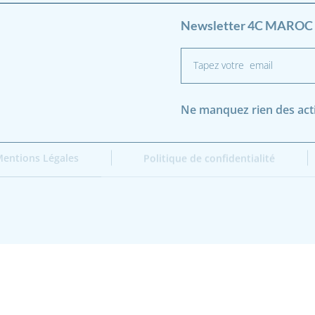
Newsletter 4C MAROC 
Ne manquez rien des activ
entions Légales
Politique de confidentialité
Copyright © 2020-2024 4C Maroc
Site web réalisé par L’agence Digital MTDS