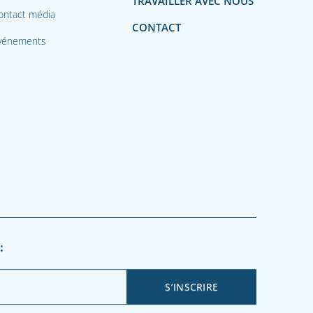
TRAVAILLER AVEC NOUS
ontact média
CONTACT
vénements
: