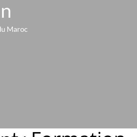
on
d
u
M
a
r
o
c