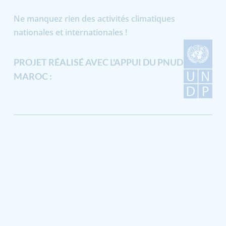
Ne manquez rien des activités climatiques
nationales et internationales !
PROJET RÉALISÉ AVEC L'APPUI DU PNUD
MAROC :
Plan du site
Mentions Légales
Politique de confidentialité
Politique des cookies
Copyright © 2020-2024 4C Maroc
Site web réalisé par L’agence Digital MTDS