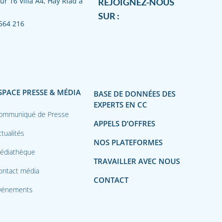
ur 16 Villa A4, Hay Riad à
REJOIGNEZ-NOUS
SUR :
564 216
SPACE PRESSE & MÉDIA
BASE DE DONNÉES DES
EXPERTS EN CC
ommuniqué de Presse
APPELS D’OFFRES
tualités
NOS PLATEFORMES
édiathèque
TRAVAILLER AVEC NOUS
ontact média
CONTACT
vénements