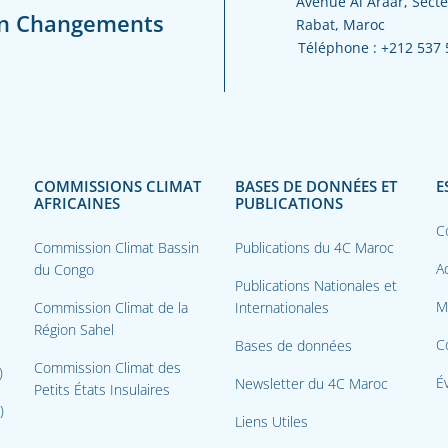
Avenue Al Araar, Secte
en Changements
Rabat, Maroc
Téléphone :
+212 537 
COMMISSIONS CLIMAT
BASES DE DONNÉES ET
E
AFRICAINES
PUBLICATIONS
C
Commission Climat Bassin
Publications du 4C Maroc
Ac
du Congo
Publications Nationales et
M
Commission Climat de la
Internationales
Région Sahel
C
Bases de données
Commission Climat des
)
É
Newsletter du 4C Maroc
Petits États Insulaires
)
Liens Utiles