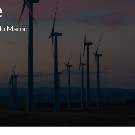
e
d
u
M
a
r
o
c