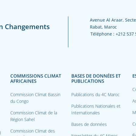
Avenue Al Araar, Secte
en Changements
Rabat, Maroc
Téléphone :
+212 537 
COMMISSIONS CLIMAT
BASES DE DONNÉES ET
E
AFRICAINES
PUBLICATIONS
C
Commission Climat Bassin
Publications du 4C Maroc
Ac
du Congo
Publications Nationales et
M
Commission Climat de la
Internationales
Région Sahel
C
Bases de données
Commission Climat des
)
É
Newsletter du 4C Maroc