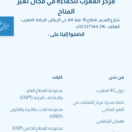
مركز المغرب للكفاءة في مجال تغير
المناخ
شارع العرعر، قطاع 16، فيلا A4، حي الرياض، الرباط، المغرب
ال
الهاتف :
+212 537 564 216
ال
انضموا إلينا على :
من نحن
كليات
حول 4C المغرب
مجموعة القطاع العام
والجماعات الترابية (CSPT)
كلمة مديرة مركز الكفاءات في
التغير المناخي
مجموعة البحث والخبرة والتكوين
(CREF)
الهيكل التنظيمي
مجموعة القطاع الخاص (CSP)